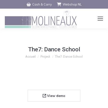
Cash & Carry
Webshop NL
The7: Dance School
Vous êtes ici :
Accueil
Project
The7: Dance School
View demo