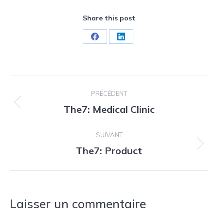
Share this post
Partager
Partager
sur
sur
Facebook
LinkedIn
Navigation
PRÉCÉDENT
de
The7: Medical Clinic
Onglet
précédent
commentaire
SUIVANT
The7: Product
Projets
similaires
Laisser un commentaire