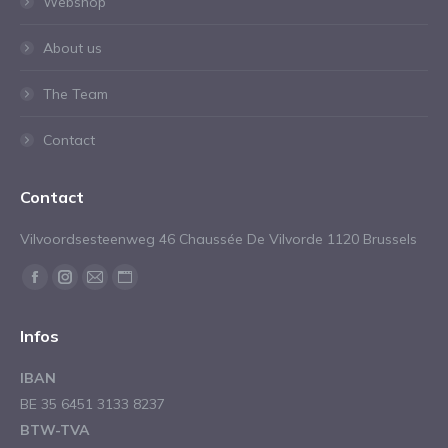
Webshop
About us
The Team
Contact
Contact
Vilvoordsesteenweg 46 Chaussée De Vilvorde 1120 Brussels
Trouvez nous sur :
La
La
La
La
page
page
page
page
Infos
Facebook
Instagram
E-
Site
s'ouvre
s'ouvre
mail
Web
IBAN
dans
dans
s'ouvre
s'ouvre
BE 35 6451 3133 8237
une
une
dans
dans
BTW-TVA
nouvelle
nouvelle
une
une