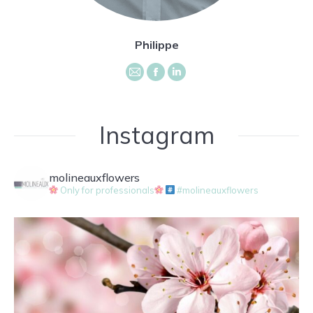
Philippe
E-
Facebook
LinkedIn
mail
Instagram
molineauxflowers
Only for professionals
#molineauxflowers